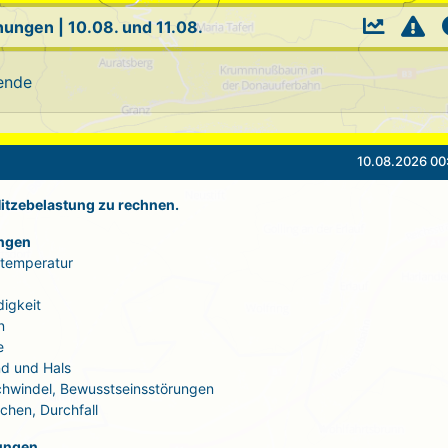
nungen
|
10.08. und 11.08.
ende
10.08.2026 00
 Hitzebelastung zu rechnen.
ngen
rtemperatur
igkeit
n
e
d und Hals
Schwindel, Bewusstseinsstörungen
echen, Durchfall
ungen