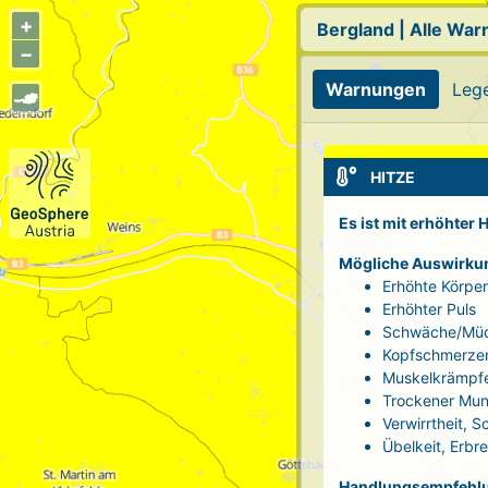
+
Bergland
|
Alle War
−
Warnungen
Leg
HITZE
Es ist mit erhöhter
Mögliche Auswirku
Erhöhte Körpe
Erhöhter Puls
Schwäche/Müd
Kopfschmerze
Muskelkrämpf
Trockener Mun
Verwirrtheit, 
Übelkeit, Erbr
Handlungsempfehl