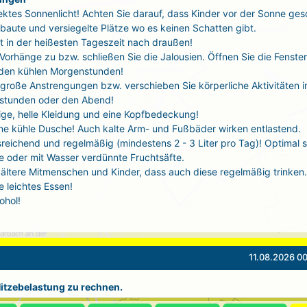
ektes Sonnenlicht! Achten Sie darauf, dass Kinder vor der Sonne ges
baute und versiegelte Plätze wo es keinen Schatten gibt.
t in der heißesten Tageszeit nach draußen!
 Vorhänge zu bzw. schließen Sie die Jalousien. Öffnen Sie die Fenste
 den kühlen Morgenstunden!
große Anstrengungen bzw. verschieben Sie körperliche Aktivitäten i
stunden oder den Abend!
tige, helle Kleidung und eine Kopfbedeckung!
ne kühle Dusche! Auch kalte Arm- und Fußbäder wirken entlastend.
sreichend und regelmäßig (mindestens 2 - 3 Liter pro Tag)! Optimal 
 oder mit Wasser verdünnte Fruchtsäfte.
ältere Mitmenschen und Kinder, dass auch diese regelmäßig trinken.
 leichtes Essen!
ohol!
11.08.2026 00
 Hitzebelastung zu rechnen.