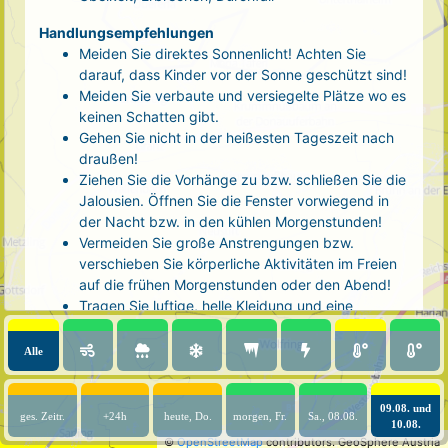
Handlungsempfehlungen
Meiden Sie direktes Sonnenlicht! Achten Sie
darauf, dass Kinder vor der Sonne geschützt sind!
Meiden Sie verbaute und versiegelte Plätze wo es
keinen Schatten gibt.
Gehen Sie nicht in der heißesten Tageszeit nach
draußen!
Ziehen Sie die Vorhänge zu bzw. schließen Sie die
Jalousien. Öffnen Sie die Fenster vorwiegend in
der Nacht bzw. in den kühlen Morgenstunden!
Vermeiden Sie große Anstrengungen bzw.
verschieben Sie körperliche Aktivitäten im Freien
auf die frühen Morgenstunden oder den Abend!
Tragen Sie luftige, helle Kleidung und eine
Kopfbedeckung!
Nehmen Sie eine kühle Dusche! Auch kalte Arm-
Alle
und Fußbäder wirken entlastend.
Trinken Sie ausreichend und regelmäßig
(mindestens 2 - 3 Liter pro Tag)! Optimal sind
09.08. und
ges. Zeitr.
+24h
heute, Do.
morgen, Fr.
Sa., 08.08.
10.08.
Wasser, ungesüßter Tee oder mit Wasser
©
OpenStreetMap
contributors.
GeoSphere Austria