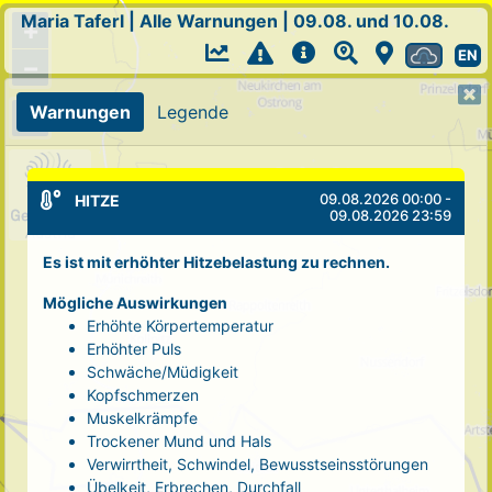
Maria Taferl
|
Alle Warnungen
|
09.08. und 10.08.
+
EN
−
Warnungen
Legende
09.08.2026 00:00 -
HITZE
09.08.2026 23:59
Es ist mit erhöhter Hitzebelastung zu rechnen.
Mögliche Auswirkungen
Erhöhte Körpertemperatur
Erhöhter Puls
Schwäche/Müdigkeit
Kopfschmerzen
Muskelkrämpfe
Trockener Mund und Hals
Verwirrtheit, Schwindel, Bewusstseinsstörungen
Übelkeit, Erbrechen, Durchfall