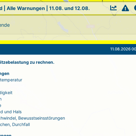
d
|
Alle Warnungen
|
11.08. und 12.08.
ende
11.08.2026 00
 Hitzebelastung zu rechnen.
ngen
rtemperatur
igkeit
n
e
d und Hals
Schwindel, Bewusstseinsstörungen
echen, Durchfall
ungen