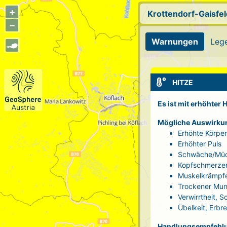
+
Krottendorf-Gaisfel
−
Warnungen
Leg
HITZE
Es ist mit erhöhter
Mögliche Auswirku
Erhöhte Körpe
Erhöhter Puls
Schwäche/Müd
Kopfschmerze
Muskelkrämpf
Trockener Mun
Verwirrtheit, 
Übelkeit, Erbr
Handlungsempfehl