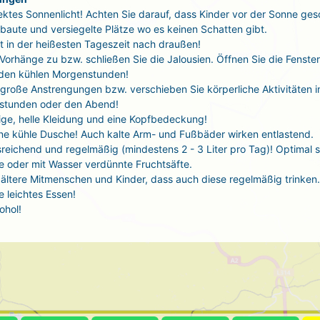
ektes Sonnenlicht! Achten Sie darauf, dass Kinder vor der Sonne ges
baute und versiegelte Plätze wo es keinen Schatten gibt.
t in der heißesten Tageszeit nach draußen!
 Vorhänge zu bzw. schließen Sie die Jalousien. Öffnen Sie die Fenste
 den kühlen Morgenstunden!
große Anstrengungen bzw. verschieben Sie körperliche Aktivitäten i
stunden oder den Abend!
tige, helle Kleidung und eine Kopfbedeckung!
ne kühle Dusche! Auch kalte Arm- und Fußbäder wirken entlastend.
sreichend und regelmäßig (mindestens 2 - 3 Liter pro Tag)! Optimal 
 oder mit Wasser verdünnte Fruchtsäfte.
ältere Mitmenschen und Kinder, dass auch diese regelmäßig trinken.
 leichtes Essen!
ohol!