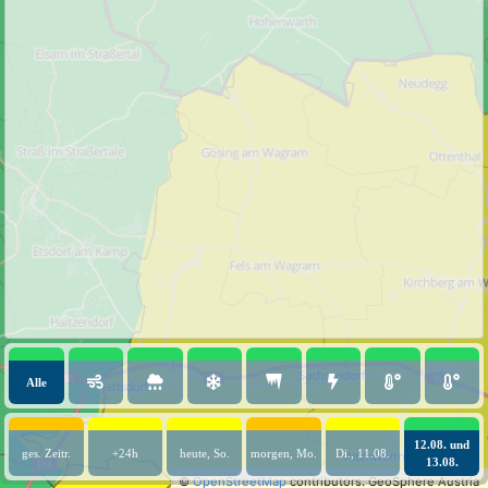
Alle
12.08. und
ges. Zeitr.
+24h
heute, So.
morgen, Mo.
Di., 11.08.
13.08.
©
OpenStreetMap
contributors.
GeoSphere Austria