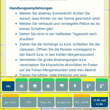
Handlungsempfehlungen
Meiden Sie direktes Sonnenlicht! Achten Sie
darauf, dass Kinder vor der Sonne geschützt sind!
Meiden Sie verbaute und versiegelte Plätze wo es
keinen Schatten gibt.
Gehen Sie nicht in der heißesten Tageszeit nach
draußen!
Ziehen Sie die Vorhänge zu bzw. schließen Sie die
Jalousien. Öffnen Sie die Fenster vorwiegend in
der Nacht bzw. in den kühlen Morgenstunden!
Vermeiden Sie große Anstrengungen bzw.
verschieben Sie körperliche Aktivitäten im Freien
auf die frühen Morgenstunden oder den Abend!
Tragen Sie luftige, helle Kleidung und eine
Kopfbedeckung!
Nehmen Sie eine kühle Dusche! Auch kalte Arm-
Alle
und Fußbäder wirken entlastend.
Trinken Sie ausreichend und regelmäßig
(mindestens 2 - 3 Liter pro Tag)! Optimal sind
11.08. und
ges. Zeitr.
+24h
heute, Sa.
morgen, So.
Mo., 10.08.
12.08.
Wasser, ungesüßter Tee oder mit Wasser
©
OpenStreetMap
contributors.
GeoSphere Austria