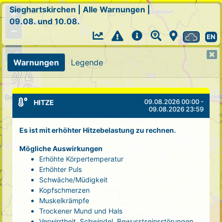
Sieghartskirchen
|
Alle Warnungen
|
+
09.08. und 10.08.
−
EN
Warnungen
Legende
09.08.2026 00:00 -
HITZE
09.08.2026 23:59
Es ist mit erhöhter Hitzebelastung zu rechnen.
Mögliche Auswirkungen
Erhöhte Körpertemperatur
Erhöhter Puls
Schwäche/Müdigkeit
Kopfschmerzen
Muskelkrämpfe
Trockener Mund und Hals
Verwirrtheit, Schwindel, Bewusstseinsstörungen