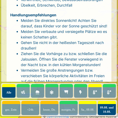
Übelkeit, Erbrechen, Durchfall
Handlungsempfehlungen
Meiden Sie direktes Sonnenlicht! Achten Sie
darauf, dass Kinder vor der Sonne geschützt sind!
Meiden Sie verbaute und versiegelte Plätze wo es
keinen Schatten gibt.
Gehen Sie nicht in der heißesten Tageszeit nach
draußen!
Ziehen Sie die Vorhänge zu bzw. schließen Sie die
Jalousien. Öffnen Sie die Fenster vorwiegend in
der Nacht bzw. in den kühlen Morgenstunden!
Vermeiden Sie große Anstrengungen bzw.
verschieben Sie körperliche Aktivitäten im Freien
auf die frühen Morgenstunden oder den Abend!
Tragen Sie luftige, helle Kleidung und eine
Kopfbedeckung!
Alle
Nehmen Sie eine kühle Dusche! Auch kalte Arm-
und Fußbäder wirken entlastend.
09.08. und
Trinken Sie ausreichend und regelmäßig
ges. Zeitr.
+24h
heute, Do.
morgen, Fr.
Sa., 08.08.
10.08.
(mindestens 2 - 3 Liter pro Tag)! Optimal sind
©
OpenStreetMap
contributors.
GeoSphere Austria