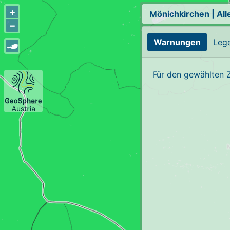
+
Mönichkirchen
|
Al
−
Warnungen
Leg
Für den gewählten 