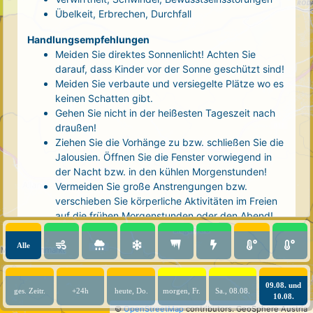
Übelkeit, Erbrechen, Durchfall
Handlungsempfehlungen
Meiden Sie direktes Sonnenlicht! Achten Sie
darauf, dass Kinder vor der Sonne geschützt sind!
Meiden Sie verbaute und versiegelte Plätze wo es
keinen Schatten gibt.
Gehen Sie nicht in der heißesten Tageszeit nach
draußen!
Ziehen Sie die Vorhänge zu bzw. schließen Sie die
Jalousien. Öffnen Sie die Fenster vorwiegend in
der Nacht bzw. in den kühlen Morgenstunden!
Vermeiden Sie große Anstrengungen bzw.
verschieben Sie körperliche Aktivitäten im Freien
auf die frühen Morgenstunden oder den Abend!
Tragen Sie luftige, helle Kleidung und eine
Kopfbedeckung!
Alle
Nehmen Sie eine kühle Dusche! Auch kalte Arm-
und Fußbäder wirken entlastend.
09.08. und
Trinken Sie ausreichend und regelmäßig
ges. Zeitr.
+24h
heute, Do.
morgen, Fr.
Sa., 08.08.
10.08.
(mindestens 2 - 3 Liter pro Tag)! Optimal sind
©
OpenStreetMap
contributors.
GeoSphere Austria