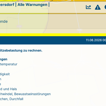
ersdorf
|
Alle Warnungen
|
ende
11.08.2026 00
 Hitzebelastung zu rechnen.
ngen
rtemperatur
igkeit
n
e
d und Hals
Schwindel, Bewusstseinsstörungen
echen, Durchfall