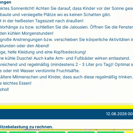
ungen
ektes Sonnenlicht! Achten Sie darauf, dass Kinder vor der Sonne ges
baute und versiegelte Plätze wo es keinen Schatten gibt.
t in der heißesten Tageszeit nach draußen!
 Vorhänge zu bzw. schließen Sie die Jalousien. Öffnen Sie die Fenste
 den kühlen Morgenstunden!
große Anstrengungen bzw. verschieben Sie körperliche Aktivitäten i
stunden oder den Abend!
tige, helle Kleidung und eine Kopfbedeckung!
ne kühle Dusche! Auch kalte Arm- und Fußbäder wirken entlastend.
sreichend und regelmäßig (mindestens 2 - 3 Liter pro Tag)! Optimal 
 oder mit Wasser verdünnte Fruchtsäfte.
ältere Mitmenschen und Kinder, dass auch diese regelmäßig trinken.
 leichtes Essen!
ohol!
12.08.2026 00
 Hitzebelastung zu rechnen.