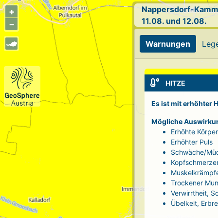
Nappersdorf-Kamm
+
11.08. und 12.08.
−
Warnungen
Leg
HITZE
Es ist mit erhöhter
Mögliche Auswirku
Erhöhte Körpe
Erhöhter Puls
Schwäche/Müd
Kopfschmerze
Muskelkrämpf
Trockener Mun
Verwirrtheit, 
Übelkeit, Erbr