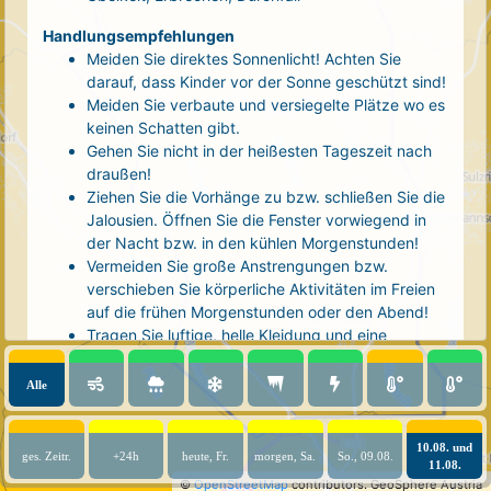
Handlungsempfehlungen
Meiden Sie direktes Sonnenlicht! Achten Sie
darauf, dass Kinder vor der Sonne geschützt sind!
Meiden Sie verbaute und versiegelte Plätze wo es
keinen Schatten gibt.
Gehen Sie nicht in der heißesten Tageszeit nach
draußen!
Ziehen Sie die Vorhänge zu bzw. schließen Sie die
Jalousien. Öffnen Sie die Fenster vorwiegend in
der Nacht bzw. in den kühlen Morgenstunden!
Vermeiden Sie große Anstrengungen bzw.
verschieben Sie körperliche Aktivitäten im Freien
auf die frühen Morgenstunden oder den Abend!
Tragen Sie luftige, helle Kleidung und eine
Kopfbedeckung!
Nehmen Sie eine kühle Dusche! Auch kalte Arm-
Alle
und Fußbäder wirken entlastend.
Trinken Sie ausreichend und regelmäßig
(mindestens 2 - 3 Liter pro Tag)! Optimal sind
10.08. und
ges. Zeitr.
+24h
heute, Fr.
morgen, Sa.
So., 09.08.
11.08.
Wasser, ungesüßter Tee oder mit Wasser
©
OpenStreetMap
contributors.
GeoSphere Austria