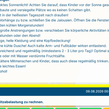
ektes Sonnenlicht! Achten Sie darauf, dass Kinder vor der Sonne ges
baute und versiegelte Plätze wo es keinen Schatten gibt.
t in der heißesten Tageszeit nach draußen!
 Vorhänge zu bzw. schließen Sie die Jalousien. Öffnen Sie die Fenste
 den kühlen Morgenstunden!
große Anstrengungen bzw. verschieben Sie körperliche Aktivitäten i
stunden oder den Abend!
tige, helle Kleidung und eine Kopfbedeckung!
ne kühle Dusche! Auch kalte Arm- und Fußbäder wirken entlastend.
sreichend und regelmäßig (mindestens 2 - 3 Liter pro Tag)! Optimal 
 oder mit Wasser verdünnte Fruchtsäfte.
ältere Mitmenschen und Kinder, dass auch diese regelmäßig trinken.
 leichtes Essen!
ohol!
09.08.2026 00:
 Hitzebelastung zu rechnen.