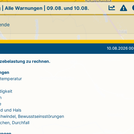
g
|
Alle Warnungen
|
09.08. und 10.08.
ende
10.08.2026 00
itzebelastung zu rechnen.
ngen
rtemperatur
igkeit
n
e
d und Hals
Schwindel, Bewusstseinsstörungen
echen, Durchfall
ungen