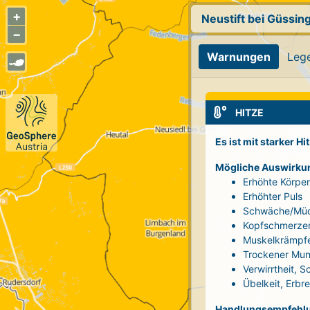
+
Neustift bei Güssin
−
Warnungen
Leg
HITZE
Es ist mit starker H
Mögliche Auswirku
Erhöhte Körpe
Erhöhter Puls
Schwäche/Müd
Kopfschmerze
Muskelkrämpf
Trockener Mun
Verwirrtheit, 
Übelkeit, Erbr
Handlungsempfehl