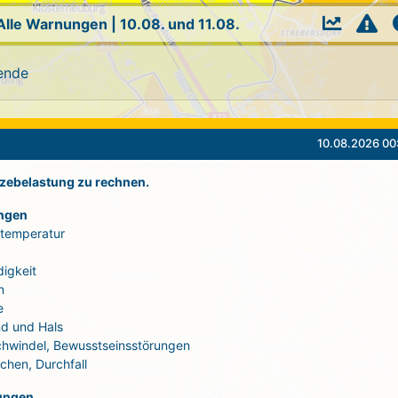
Alle Warnungen
|
10.08. und 11.08.
ende
10.08.2026 00
itzebelastung zu rechnen.
ngen
rtemperatur
igkeit
n
e
d und Hals
Schwindel, Bewusstseinsstörungen
echen, Durchfall
ungen