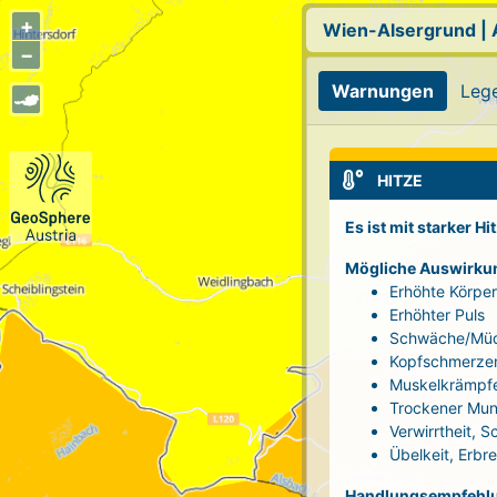
+
Wien-Alsergrund
|
−
Warnungen
Leg
HITZE
Es ist mit starker H
Mögliche Auswirku
Erhöhte Körpe
Erhöhter Puls
Schwäche/Müd
Kopfschmerze
Muskelkrämpf
Trockener Mun
Verwirrtheit, 
Übelkeit, Erbr
Handlungsempfehl