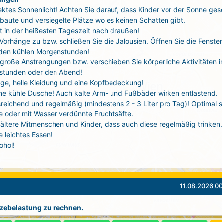
ektes Sonnenlicht! Achten Sie darauf, dass Kinder vor der Sonne ges
baute und versiegelte Plätze wo es keinen Schatten gibt.
t in der heißesten Tageszeit nach draußen!
 Vorhänge zu bzw. schließen Sie die Jalousien. Öffnen Sie die Fenste
 den kühlen Morgenstunden!
große Anstrengungen bzw. verschieben Sie körperliche Aktivitäten i
stunden oder den Abend!
tige, helle Kleidung und eine Kopfbedeckung!
ne kühle Dusche! Auch kalte Arm- und Fußbäder wirken entlastend.
sreichend und regelmäßig (mindestens 2 - 3 Liter pro Tag)! Optimal 
 oder mit Wasser verdünnte Fruchtsäfte.
ältere Mitmenschen und Kinder, dass auch diese regelmäßig trinken.
 leichtes Essen!
ohol!
11.08.2026 00
itzebelastung zu rechnen.