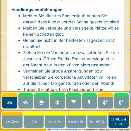
Handlungsempfehlungen
Meiden Sie direktes Sonnenlicht! Achten Sie
darauf, dass Kinder vor der Sonne geschützt sind!
Meiden Sie verbaute und versiegelte Plätze wo es
keinen Schatten gibt.
Gehen Sie nicht in der heißesten Tageszeit nach
draußen!
Ziehen Sie die Vorhänge zu bzw. schließen Sie die
Jalousien. Öffnen Sie die Fenster vorwiegend in
der Nacht bzw. in den kühlen Morgenstunden!
Vermeiden Sie große Anstrengungen bzw.
verschieben Sie körperliche Aktivitäten im Freien
auf die frühen Morgenstunden oder den Abend!
Tragen Sie luftige, helle Kleidung und eine
Kopfbedeckung!
Nehmen Sie eine kühle Dusche! Auch kalte Arm-
Alle
und Fußbäder wirken entlastend.
Trinken Sie ausreichend und regelmäßig
(mindestens 2 - 3 Liter pro Tag)! Optimal sind
10.08. und
ges. Zeitr.
+24h
heute, Fr.
morgen, Sa.
So., 09.08.
11.08.
Wasser, ungesüßter Tee oder mit Wasser
©
OpenStreetMap
contributors.
GeoSphere Austria