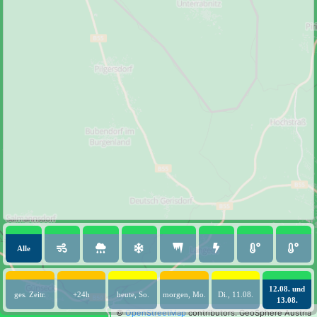
Alle
12.08. und
ges. Zeitr.
+24h
heute, So.
morgen, Mo.
Di., 11.08.
13.08.
©
OpenStreetMap
contributors.
GeoSphere Austria