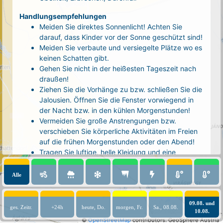
Handlungsempfehlungen
Meiden Sie direktes Sonnenlicht! Achten Sie
darauf, dass Kinder vor der Sonne geschützt sind!
Meiden Sie verbaute und versiegelte Plätze wo es
keinen Schatten gibt.
Gehen Sie nicht in der heißesten Tageszeit nach
draußen!
Ziehen Sie die Vorhänge zu bzw. schließen Sie die
Jalousien. Öffnen Sie die Fenster vorwiegend in
der Nacht bzw. in den kühlen Morgenstunden!
Vermeiden Sie große Anstrengungen bzw.
verschieben Sie körperliche Aktivitäten im Freien
auf die frühen Morgenstunden oder den Abend!
Tragen Sie luftige, helle Kleidung und eine
Kopfbedeckung!
Nehmen Sie eine kühle Dusche! Auch kalte Arm-
Alle
und Fußbäder wirken entlastend.
Trinken Sie ausreichend und regelmäßig
(mindestens 2 - 3 Liter pro Tag)! Optimal sind
09.08. und
ges. Zeitr.
+24h
heute, Do.
morgen, Fr.
Sa., 08.08.
10.08.
Wasser, ungesüßter Tee oder mit Wasser
©
OpenStreetMap
contributors.
GeoSphere Austria