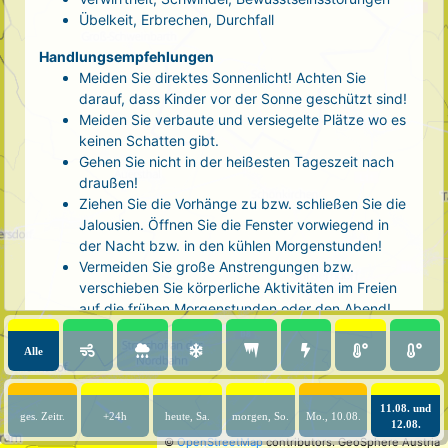
Übelkeit, Erbrechen, Durchfall
Handlungsempfehlungen
Meiden Sie direktes Sonnenlicht! Achten Sie
darauf, dass Kinder vor der Sonne geschützt sind!
Meiden Sie verbaute und versiegelte Plätze wo es
keinen Schatten gibt.
Gehen Sie nicht in der heißesten Tageszeit nach
draußen!
Ziehen Sie die Vorhänge zu bzw. schließen Sie die
Jalousien. Öffnen Sie die Fenster vorwiegend in
der Nacht bzw. in den kühlen Morgenstunden!
Vermeiden Sie große Anstrengungen bzw.
verschieben Sie körperliche Aktivitäten im Freien
auf die frühen Morgenstunden oder den Abend!
Tragen Sie luftige, helle Kleidung und eine
Kopfbedeckung!
Alle
Nehmen Sie eine kühle Dusche! Auch kalte Arm-
und Fußbäder wirken entlastend.
11.08. und
Trinken Sie ausreichend und regelmäßig
ges. Zeitr.
+24h
heute, Sa.
morgen, So.
Mo., 10.08.
12.08.
(mindestens 2 - 3 Liter pro Tag)! Optimal sind
©
OpenStreetMap
contributors.
GeoSphere Austria