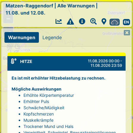
Matzen-Raggendorf
|
Alle Warnungen
|
+
11.08. und 12.08.
−
EN
Warnungen
Legende
11.08.2026 00:00 -
HITZE
11.08.2026 23:59
Es ist mit erhöhter Hitzebelastung zu rechnen.
Mögliche Auswirkungen
Erhöhte Körpertemperatur
Erhöhter Puls
Schwäche/Müdigkeit
Kopfschmerzen
Muskelkrämpfe
Trockener Mund und Hals
Verwirrtheit, Schwindel, Bewusstseinsstörungen