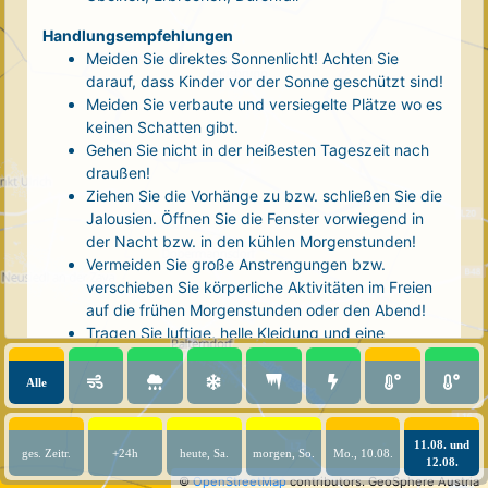
Handlungsempfehlungen
Meiden Sie direktes Sonnenlicht! Achten Sie
darauf, dass Kinder vor der Sonne geschützt sind!
Meiden Sie verbaute und versiegelte Plätze wo es
keinen Schatten gibt.
Gehen Sie nicht in der heißesten Tageszeit nach
draußen!
Ziehen Sie die Vorhänge zu bzw. schließen Sie die
Jalousien. Öffnen Sie die Fenster vorwiegend in
der Nacht bzw. in den kühlen Morgenstunden!
Vermeiden Sie große Anstrengungen bzw.
verschieben Sie körperliche Aktivitäten im Freien
auf die frühen Morgenstunden oder den Abend!
Tragen Sie luftige, helle Kleidung und eine
Kopfbedeckung!
Nehmen Sie eine kühle Dusche! Auch kalte Arm-
Alle
und Fußbäder wirken entlastend.
Trinken Sie ausreichend und regelmäßig
(mindestens 2 - 3 Liter pro Tag)! Optimal sind
11.08. und
ges. Zeitr.
+24h
heute, Sa.
morgen, So.
Mo., 10.08.
12.08.
Wasser, ungesüßter Tee oder mit Wasser
©
OpenStreetMap
contributors.
GeoSphere Austria