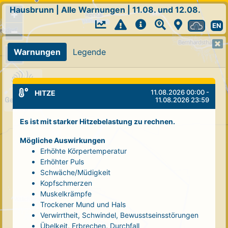
Hausbrunn
|
Alle Warnungen
|
11.08. und 12.08.
+
EN
−
Warnungen
Legende
11.08.2026 00:00 -
HITZE
11.08.2026 23:59
Es ist mit starker Hitzebelastung zu rechnen.
Mögliche Auswirkungen
Erhöhte Körpertemperatur
Erhöhter Puls
Schwäche/Müdigkeit
Kopfschmerzen
Muskelkrämpfe
Trockener Mund und Hals
Verwirrtheit, Schwindel, Bewusstseinsstörungen
Übelkeit, Erbrechen, Durchfall