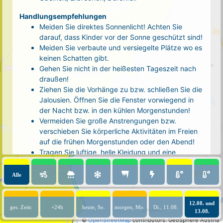
Handlungsempfehlungen
Meiden Sie direktes Sonnenlicht! Achten Sie
darauf, dass Kinder vor der Sonne geschützt sind!
Meiden Sie verbaute und versiegelte Plätze wo es
keinen Schatten gibt.
Gehen Sie nicht in der heißesten Tageszeit nach
draußen!
Ziehen Sie die Vorhänge zu bzw. schließen Sie die
Jalousien. Öffnen Sie die Fenster vorwiegend in
der Nacht bzw. in den kühlen Morgenstunden!
Vermeiden Sie große Anstrengungen bzw.
verschieben Sie körperliche Aktivitäten im Freien
auf die frühen Morgenstunden oder den Abend!
Tragen Sie luftige, helle Kleidung und eine
Kopfbedeckung!
Nehmen Sie eine kühle Dusche! Auch kalte Arm-
Alle
und Fußbäder wirken entlastend.
Trinken Sie ausreichend und regelmäßig
(mindestens 2 - 3 Liter pro Tag)! Optimal sind
12.08. und
ges. Zeitr.
+24h
heute, So.
morgen, Mo.
Di., 11.08.
13.08.
Wasser, ungesüßter Tee oder mit Wasser
©
OpenStreetMap
contributors.
GeoSphere Austria