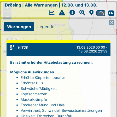
Drösing
|
Alle Warnungen
|
12.08. und 13.08.
+
EN
−
Warnungen
Legende
13.08.2026 00:00 -
HITZE
13.08.2026 23:59
Es ist mit erhöhter Hitzebelastung zu rechnen.
Mögliche Auswirkungen
Erhöhte Körpertemperatur
Erhöhter Puls
Schwäche/Müdigkeit
Kopfschmerzen
Muskelkrämpfe
Trockener Mund und Hals
Verwirrtheit, Schwindel, Bewusstseinsstörungen
Übelkeit, Erbrechen, Durchfall