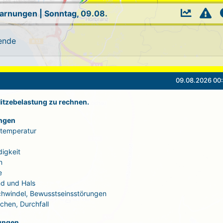
Warnungen
|
Sonntag, 09.08.
ende
09.08.2026 00:
 Hitzebelastung zu rechnen.
ngen
rtemperatur
igkeit
n
e
d und Hals
Schwindel, Bewusstseinsstörungen
echen, Durchfall
ungen