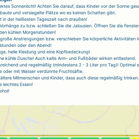
ektes Sonnenlicht! Achten Sie darauf, dass Kinder vor der Sonne ges
baute und versiegelte Plätze wo es keinen Schatten gibt.
t in der heißesten Tageszeit nach draußen!
 Vorhänge zu bzw. schließen Sie die Jalousien. Öffnen Sie die Fenste
 den kühlen Morgenstunden!
große Anstrengungen bzw. verschieben Sie körperliche Aktivitäten i
stunden oder den Abend!
tige, helle Kleidung und eine Kopfbedeckung!
ne kühle Dusche! Auch kalte Arm- und Fußbäder wirken entlastend.
sreichend und regelmäßig (mindestens 2 - 3 Liter pro Tag)! Optimal 
 oder mit Wasser verdünnte Fruchtsäfte.
ältere Mitmenschen und Kinder, dass auch diese regelmäßig trinken.
 leichtes Essen!
ohol!