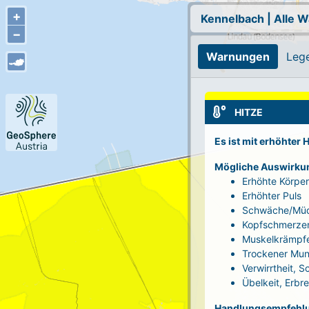
+
Kennelbach
|
Alle 
−
Warnungen
Leg
HITZE
Es ist mit erhöhter
Mögliche Auswirku
Erhöhte Körpe
Erhöhter Puls
Schwäche/Müd
Kopfschmerze
Muskelkrämpf
Trockener Mun
Verwirrtheit, 
Übelkeit, Erbr
Handlungsempfehl