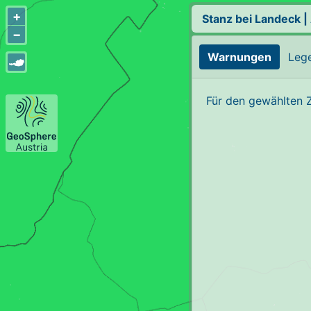
+
Stanz bei Landeck
|
−
Warnungen
Leg
Für den gewählten 