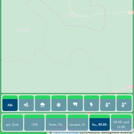
Alle
09.08. und
ges. Zeitr.
+24h
heute, Do.
morgen, Fr.
Sa., 08.08.
10.08.
©
OpenStreetMap
contributors.
GeoSphere Austria