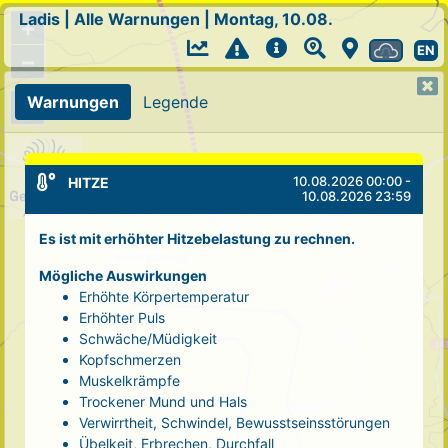
Ladis
|
Alle Warnungen
|
Montag, 10.08.
+
EN
−
Warnungen
Legende
10.08.2026 00:00 -
HITZE
10.08.2026 23:59
Es ist mit erhöhter Hitzebelastung zu rechnen.
Mögliche Auswirkungen
Erhöhte Körpertemperatur
Erhöhter Puls
Schwäche/Müdigkeit
Kopfschmerzen
Muskelkrämpfe
Trockener Mund und Hals
Verwirrtheit, Schwindel, Bewusstseinsstörungen
Übelkeit, Erbrechen, Durchfall