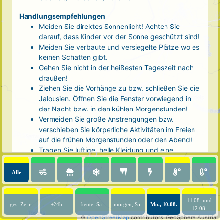
Handlungsempfehlungen
Meiden Sie direktes Sonnenlicht! Achten Sie
darauf, dass Kinder vor der Sonne geschützt sind!
Meiden Sie verbaute und versiegelte Plätze wo es
keinen Schatten gibt.
Gehen Sie nicht in der heißesten Tageszeit nach
draußen!
Ziehen Sie die Vorhänge zu bzw. schließen Sie die
Jalousien. Öffnen Sie die Fenster vorwiegend in
der Nacht bzw. in den kühlen Morgenstunden!
Vermeiden Sie große Anstrengungen bzw.
verschieben Sie körperliche Aktivitäten im Freien
auf die frühen Morgenstunden oder den Abend!
Tragen Sie luftige, helle Kleidung und eine
Kopfbedeckung!
Nehmen Sie eine kühle Dusche! Auch kalte Arm-
Alle
und Fußbäder wirken entlastend.
Trinken Sie ausreichend und regelmäßig
(mindestens 2 - 3 Liter pro Tag)! Optimal sind
11.08. und
ges. Zeitr.
+24h
heute, Sa.
morgen, So.
Mo., 10.08.
12.08.
Wasser, ungesüßter Tee oder mit Wasser
©
OpenStreetMap
contributors.
GeoSphere Austria