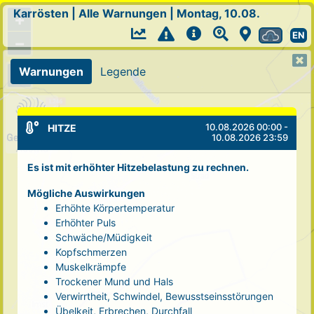
Karrösten
|
Alle Warnungen
|
Montag, 10.08.
+
EN
−
Warnungen
Legende
10.08.2026 00:00 -
HITZE
10.08.2026 23:59
Es ist mit erhöhter Hitzebelastung zu rechnen.
Mögliche Auswirkungen
Erhöhte Körpertemperatur
Erhöhter Puls
Schwäche/Müdigkeit
Kopfschmerzen
Muskelkrämpfe
Trockener Mund und Hals
Verwirrtheit, Schwindel, Bewusstseinsstörungen
Übelkeit, Erbrechen, Durchfall