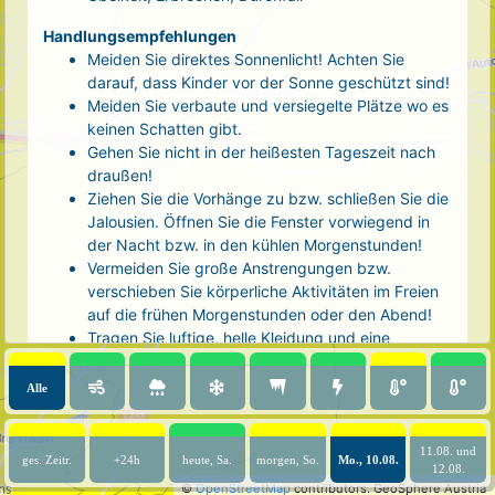
Handlungsempfehlungen
Meiden Sie direktes Sonnenlicht! Achten Sie
darauf, dass Kinder vor der Sonne geschützt sind!
Meiden Sie verbaute und versiegelte Plätze wo es
keinen Schatten gibt.
Gehen Sie nicht in der heißesten Tageszeit nach
draußen!
Ziehen Sie die Vorhänge zu bzw. schließen Sie die
Jalousien. Öffnen Sie die Fenster vorwiegend in
der Nacht bzw. in den kühlen Morgenstunden!
Vermeiden Sie große Anstrengungen bzw.
verschieben Sie körperliche Aktivitäten im Freien
auf die frühen Morgenstunden oder den Abend!
Tragen Sie luftige, helle Kleidung und eine
Kopfbedeckung!
Nehmen Sie eine kühle Dusche! Auch kalte Arm-
Alle
und Fußbäder wirken entlastend.
Trinken Sie ausreichend und regelmäßig
(mindestens 2 - 3 Liter pro Tag)! Optimal sind
11.08. und
ges. Zeitr.
+24h
heute, Sa.
morgen, So.
Mo., 10.08.
12.08.
Wasser, ungesüßter Tee oder mit Wasser
©
OpenStreetMap
contributors.
GeoSphere Austria