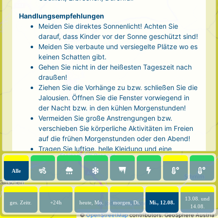
Handlungsempfehlungen
Meiden Sie direktes Sonnenlicht! Achten Sie
darauf, dass Kinder vor der Sonne geschützt sind!
Meiden Sie verbaute und versiegelte Plätze wo es
keinen Schatten gibt.
Gehen Sie nicht in der heißesten Tageszeit nach
draußen!
Ziehen Sie die Vorhänge zu bzw. schließen Sie die
Jalousien. Öffnen Sie die Fenster vorwiegend in
der Nacht bzw. in den kühlen Morgenstunden!
Vermeiden Sie große Anstrengungen bzw.
verschieben Sie körperliche Aktivitäten im Freien
auf die frühen Morgenstunden oder den Abend!
Tragen Sie luftige, helle Kleidung und eine
Kopfbedeckung!
Nehmen Sie eine kühle Dusche! Auch kalte Arm-
Alle
und Fußbäder wirken entlastend.
Trinken Sie ausreichend und regelmäßig
(mindestens 2 - 3 Liter pro Tag)! Optimal sind
13.08. und
ges. Zeitr.
+24h
heute, Mo.
morgen, Di.
Mi., 12.08.
14.08.
Wasser, ungesüßter Tee oder mit Wasser
©
OpenStreetMap
contributors.
GeoSphere Austria