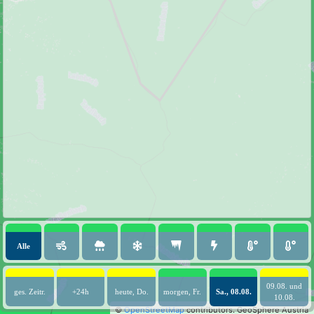
Alle
09.08. und
ges. Zeitr.
+24h
heute, Do.
morgen, Fr.
Sa., 08.08.
10.08.
©
OpenStreetMap
contributors.
GeoSphere Austria