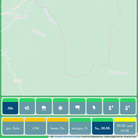
Alle
09.08. und
ges. Zeitr.
+24h
heute, Do.
morgen, Fr.
Sa., 08.08.
10.08.
©
OpenStreetMap
contributors.
GeoSphere Austria