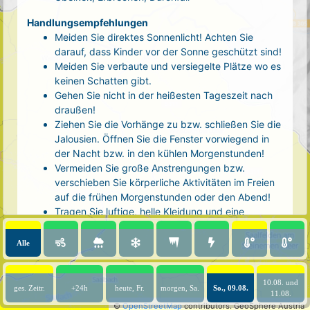
Handlungsempfehlungen
Meiden Sie direktes Sonnenlicht! Achten Sie
darauf, dass Kinder vor der Sonne geschützt sind!
Meiden Sie verbaute und versiegelte Plätze wo es
keinen Schatten gibt.
Gehen Sie nicht in der heißesten Tageszeit nach
draußen!
Ziehen Sie die Vorhänge zu bzw. schließen Sie die
Jalousien. Öffnen Sie die Fenster vorwiegend in
der Nacht bzw. in den kühlen Morgenstunden!
Vermeiden Sie große Anstrengungen bzw.
verschieben Sie körperliche Aktivitäten im Freien
auf die frühen Morgenstunden oder den Abend!
Tragen Sie luftige, helle Kleidung und eine
Kopfbedeckung!
Nehmen Sie eine kühle Dusche! Auch kalte Arm-
Alle
und Fußbäder wirken entlastend.
Trinken Sie ausreichend und regelmäßig
(mindestens 2 - 3 Liter pro Tag)! Optimal sind
10.08. und
ges. Zeitr.
+24h
heute, Fr.
morgen, Sa.
So., 09.08.
11.08.
Wasser, ungesüßter Tee oder mit Wasser
©
OpenStreetMap
contributors.
GeoSphere Austria