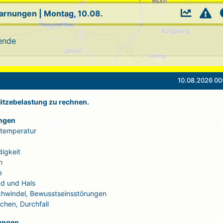
Warnungen
|
Montag, 10.08.
ende
10.08.2026 00
 Hitzebelastung zu rechnen.
ngen
rtemperatur
igkeit
n
e
d und Hals
Schwindel, Bewusstseinsstörungen
echen, Durchfall
ungen