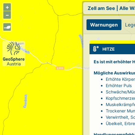
+
Zell am See
|
Alle 
−
Warnungen
Leg
HITZE
Es ist mit erhöhter
Mögliche Auswirku
Erhöhte Körpe
Erhöhter Puls
Schwäche/Müd
Kopfschmerze
Muskelkrämpf
Trockener Mun
Verwirrtheit, 
Übelkeit, Erbr
Handlungsempfehl