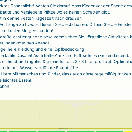
ektes Sonnenlicht! Achten Sie darauf, dass Kinder vor der Sonne ges
baute und versiegelte Plätze wo es keinen Schatten gibt.
t in der heißesten Tageszeit nach draußen!
 Vorhänge zu bzw. schließen Sie die Jalousien. Öffnen Sie die Fenste
 den kühlen Morgenstunden!
große Anstrengungen bzw. verschieben Sie körperliche Aktivitäten i
stunden oder den Abend!
tige, helle Kleidung und eine Kopfbedeckung!
ne kühle Dusche! Auch kalte Arm- und Fußbäder wirken entlastend.
sreichend und regelmäßig (mindestens 2 - 3 Liter pro Tag)! Optimal 
 oder mit Wasser verdünnte Fruchtsäfte.
ältere Mitmenschen und Kinder, dass auch diese regelmäßig trinken.
 leichtes Essen!
ohol!