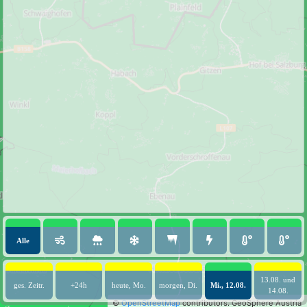
Alle
13.08. und
ges. Zeitr.
+24h
heute, Mo.
morgen, Di.
Mi., 12.08.
14.08.
©
OpenStreetMap
contributors.
GeoSphere Austria