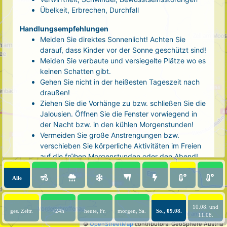
Übelkeit, Erbrechen, Durchfall
Handlungsempfehlungen
Meiden Sie direktes Sonnenlicht! Achten Sie
darauf, dass Kinder vor der Sonne geschützt sind!
Meiden Sie verbaute und versiegelte Plätze wo es
keinen Schatten gibt.
Gehen Sie nicht in der heißesten Tageszeit nach
draußen!
Ziehen Sie die Vorhänge zu bzw. schließen Sie die
Jalousien. Öffnen Sie die Fenster vorwiegend in
der Nacht bzw. in den kühlen Morgenstunden!
Vermeiden Sie große Anstrengungen bzw.
verschieben Sie körperliche Aktivitäten im Freien
auf die frühen Morgenstunden oder den Abend!
Tragen Sie luftige, helle Kleidung und eine
Kopfbedeckung!
Alle
Nehmen Sie eine kühle Dusche! Auch kalte Arm-
und Fußbäder wirken entlastend.
10.08. und
Trinken Sie ausreichend und regelmäßig
ges. Zeitr.
+24h
heute, Fr.
morgen, Sa.
So., 09.08.
11.08.
(mindestens 2 - 3 Liter pro Tag)! Optimal sind
©
OpenStreetMap
contributors.
GeoSphere Austria