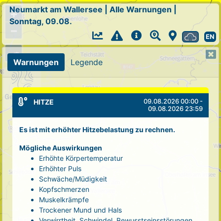
Neumarkt am Wallersee
|
Alle Warnungen
|
+
Sonntag, 09.08.
−
EN
Warnungen
Legende
09.08.2026 00:00 -
HITZE
09.08.2026 23:59
Es ist mit erhöhter Hitzebelastung zu rechnen.
Mögliche Auswirkungen
Erhöhte Körpertemperatur
Erhöhter Puls
Schwäche/Müdigkeit
Kopfschmerzen
Muskelkrämpfe
Trockener Mund und Hals
Verwirrtheit, Schwindel, Bewusstseinsstörungen