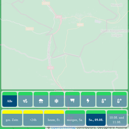
Alle
10.08. und
ges. Zeitr.
+24h
heute, Fr.
morgen, Sa.
So., 09.08.
11.08.
©
OpenStreetMap
contributors.
GeoSphere Austria