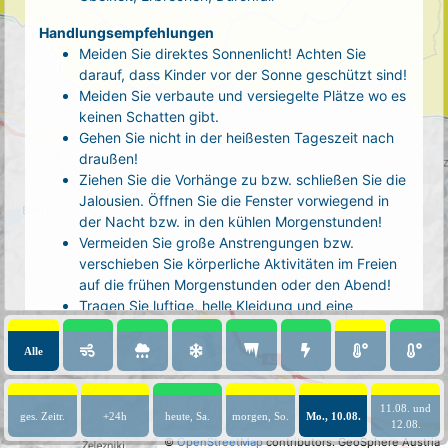
Handlungsempfehlungen
Meiden Sie direktes Sonnenlicht! Achten Sie
darauf, dass Kinder vor der Sonne geschützt sind!
Meiden Sie verbaute und versiegelte Plätze wo es
keinen Schatten gibt.
Gehen Sie nicht in der heißesten Tageszeit nach
draußen!
Ziehen Sie die Vorhänge zu bzw. schließen Sie die
Jalousien. Öffnen Sie die Fenster vorwiegend in
der Nacht bzw. in den kühlen Morgenstunden!
Vermeiden Sie große Anstrengungen bzw.
verschieben Sie körperliche Aktivitäten im Freien
auf die frühen Morgenstunden oder den Abend!
Tragen Sie luftige, helle Kleidung und eine
Kopfbedeckung!
Nehmen Sie eine kühle Dusche! Auch kalte Arm-
Alle
und Fußbäder wirken entlastend.
Trinken Sie ausreichend und regelmäßig
(mindestens 2 - 3 Liter pro Tag)! Optimal sind
11.08. und
ges. Zeitr.
+24h
heute, Sa.
morgen, So.
Mo., 10.08.
12.08.
Wasser, ungesüßter Tee oder mit Wasser
©
OpenStreetMap
contributors.
GeoSphere Austria