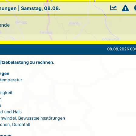
rnungen
|
Samstag, 08.08.
ende
08.08.2026 00:
 Hitzebelastung zu rechnen.
ngen
rtemperatur
igkeit
n
e
d und Hals
Schwindel, Bewusstseinsstörungen
echen, Durchfall
ungen