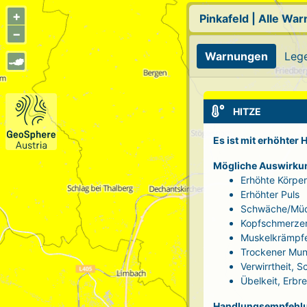
+
Pinkafeld
|
Alle Wa
−
Warnungen
Leg
HITZE
Es ist mit erhöhter
Mögliche Auswirku
Erhöhte Körpe
Erhöhter Puls
Schwäche/Müd
Kopfschmerze
Muskelkrämpf
Trockener Mun
Verwirrtheit, 
Übelkeit, Erbr
Handlungsempfehl