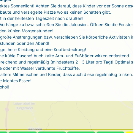
ektes Sonnenlicht! Achten Sie darauf, dass Kinder vor der Sonne ges
baute und versiegelte Plätze wo es keinen Schatten gibt.
t in der heißesten Tageszeit nach draußen!
 Vorhänge zu bzw. schließen Sie die Jalousien. Öffnen Sie die Fenste
 den kühlen Morgenstunden!
große Anstrengungen bzw. verschieben Sie körperliche Aktivitäten i
stunden oder den Abend!
tige, helle Kleidung und eine Kopfbedeckung!
ne kühle Dusche! Auch kalte Arm- und Fußbäder wirken entlastend.
sreichend und regelmäßig (mindestens 2 - 3 Liter pro Tag)! Optimal 
 oder mit Wasser verdünnte Fruchtsäfte.
ältere Mitmenschen und Kinder, dass auch diese regelmäßig trinken.
 leichtes Essen!
ohol!