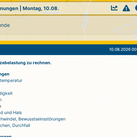
rnungen
|
Montag, 10.08.
ende
10.08.2026 00
itzebelastung zu rechnen.
ngen
rtemperatur
igkeit
n
e
d und Hals
Schwindel, Bewusstseinsstörungen
echen, Durchfall
ungen