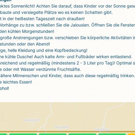
ektes Sonnenlicht! Achten Sie darauf, dass Kinder vor der Sonne ges
baute und versiegelte Plätze wo es keinen Schatten gibt.
t in der heißesten Tageszeit nach draußen!
 Vorhänge zu bzw. schließen Sie die Jalousien. Öffnen Sie die Fenste
 den kühlen Morgenstunden!
große Anstrengungen bzw. verschieben Sie körperliche Aktivitäten i
stunden oder den Abend!
tige, helle Kleidung und eine Kopfbedeckung!
ne kühle Dusche! Auch kalte Arm- und Fußbäder wirken entlastend.
sreichend und regelmäßig (mindestens 2 - 3 Liter pro Tag)! Optimal 
 oder mit Wasser verdünnte Fruchtsäfte.
ältere Mitmenschen und Kinder, dass auch diese regelmäßig trinken.
 leichtes Essen!
ohol!