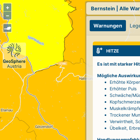
+
Bernstein
|
Alle Wa
−
Warnungen
Leg
HITZE
Es ist mit starker H
Mögliche Auswirku
Erhöhte Körpe
Erhöhter Puls
Schwäche/Müd
Kopfschmerze
Muskelkrämpf
Trockener Mun
Verwirrtheit, 
Übelkeit, Erbr
Handlungsempfehl