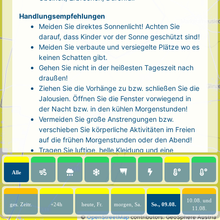
Handlungsempfehlungen
Meiden Sie direktes Sonnenlicht! Achten Sie
darauf, dass Kinder vor der Sonne geschützt sind!
Meiden Sie verbaute und versiegelte Plätze wo es
keinen Schatten gibt.
Gehen Sie nicht in der heißesten Tageszeit nach
draußen!
Ziehen Sie die Vorhänge zu bzw. schließen Sie die
Jalousien. Öffnen Sie die Fenster vorwiegend in
der Nacht bzw. in den kühlen Morgenstunden!
Vermeiden Sie große Anstrengungen bzw.
verschieben Sie körperliche Aktivitäten im Freien
auf die frühen Morgenstunden oder den Abend!
Tragen Sie luftige, helle Kleidung und eine
Kopfbedeckung!
Nehmen Sie eine kühle Dusche! Auch kalte Arm-
Alle
und Fußbäder wirken entlastend.
Trinken Sie ausreichend und regelmäßig
(mindestens 2 - 3 Liter pro Tag)! Optimal sind
10.08. und
ges. Zeitr.
+24h
heute, Fr.
morgen, Sa.
So., 09.08.
11.08.
Wasser, ungesüßter Tee oder mit Wasser
©
OpenStreetMap
contributors.
GeoSphere Austria