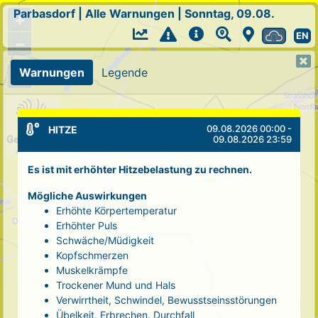
Parbasdorf
|
Alle Warnungen
|
Sonntag, 09.08.
+
EN
−
Warnungen
Legende
09.08.2026 00:00 -
HITZE
09.08.2026 23:59
Es ist mit erhöhter Hitzebelastung zu rechnen.
Mögliche Auswirkungen
Erhöhte Körpertemperatur
Erhöhter Puls
Schwäche/Müdigkeit
Kopfschmerzen
Muskelkrämpfe
Trockener Mund und Hals
Verwirrtheit, Schwindel, Bewusstseinsstörungen
Übelkeit, Erbrechen, Durchfall