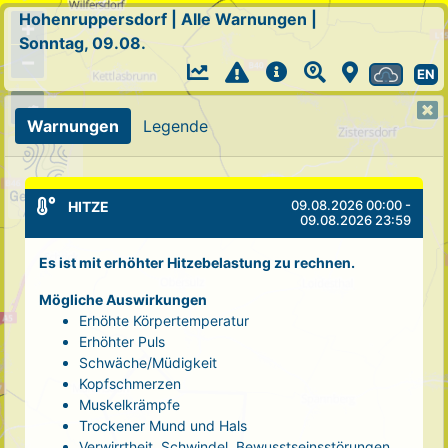
Hohenruppersdorf
|
Alle Warnungen
|
+
Sonntag, 09.08.
−
EN
Warnungen
Legende
09.08.2026 00:00 -
HITZE
09.08.2026 23:59
Es ist mit erhöhter Hitzebelastung zu rechnen.
Mögliche Auswirkungen
Erhöhte Körpertemperatur
Erhöhter Puls
Schwäche/Müdigkeit
Kopfschmerzen
Muskelkrämpfe
Trockener Mund und Hals
Verwirrtheit, Schwindel, Bewusstseinsstörungen