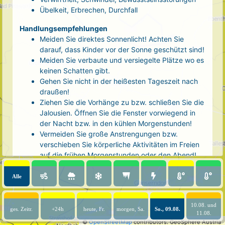
Übelkeit, Erbrechen, Durchfall
Handlungsempfehlungen
Meiden Sie direktes Sonnenlicht! Achten Sie
darauf, dass Kinder vor der Sonne geschützt sind!
Meiden Sie verbaute und versiegelte Plätze wo es
keinen Schatten gibt.
Gehen Sie nicht in der heißesten Tageszeit nach
draußen!
Ziehen Sie die Vorhänge zu bzw. schließen Sie die
Jalousien. Öffnen Sie die Fenster vorwiegend in
der Nacht bzw. in den kühlen Morgenstunden!
Vermeiden Sie große Anstrengungen bzw.
verschieben Sie körperliche Aktivitäten im Freien
auf die frühen Morgenstunden oder den Abend!
Tragen Sie luftige, helle Kleidung und eine
Kopfbedeckung!
Alle
Nehmen Sie eine kühle Dusche! Auch kalte Arm-
und Fußbäder wirken entlastend.
10.08. und
Trinken Sie ausreichend und regelmäßig
ges. Zeitr.
+24h
heute, Fr.
morgen, Sa.
So., 09.08.
11.08.
(mindestens 2 - 3 Liter pro Tag)! Optimal sind
©
OpenStreetMap
contributors.
GeoSphere Austria