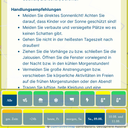
Handlungsempfehlungen
Meiden Sie direktes Sonnenlicht! Achten Sie
darauf, dass Kinder vor der Sonne geschützt sind!
Meiden Sie verbaute und versiegelte Plätze wo es
keinen Schatten gibt.
Gehen Sie nicht in der heißesten Tageszeit nach
draußen!
Ziehen Sie die Vorhänge zu bzw. schließen Sie die
Jalousien. Öffnen Sie die Fenster vorwiegend in
der Nacht bzw. in den kühlen Morgenstunden!
Vermeiden Sie große Anstrengungen bzw.
verschieben Sie körperliche Aktivitäten im Freien
auf die frühen Morgenstunden oder den Abend!
Tragen Sie luftige, helle Kleidung und eine
Kopfbedeckung!
Nehmen Sie eine kühle Dusche! Auch kalte Arm-
Alle
und Fußbäder wirken entlastend.
Trinken Sie ausreichend und regelmäßig
(mindestens 2 - 3 Liter pro Tag)! Optimal sind
10.08. und
ges. Zeitr.
+24h
heute, Fr.
morgen, Sa.
So., 09.08.
11.08.
Wasser, ungesüßter Tee oder mit Wasser
©
OpenStreetMap
contributors.
GeoSphere Austria