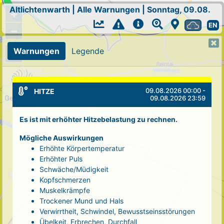
Altlichtenwarth
|
Alle Warnungen
|
Sonntag, 09.08.
+
EN
−
Warnungen
Legende
09.08.2026 00:00 -
HITZE
09.08.2026 23:59
Es ist mit erhöhter Hitzebelastung zu rechnen.
Mögliche Auswirkungen
Erhöhte Körpertemperatur
Erhöhter Puls
Schwäche/Müdigkeit
Kopfschmerzen
Muskelkrämpfe
Trockener Mund und Hals
Verwirrtheit, Schwindel, Bewusstseinsstörungen
Übelkeit, Erbrechen, Durchfall