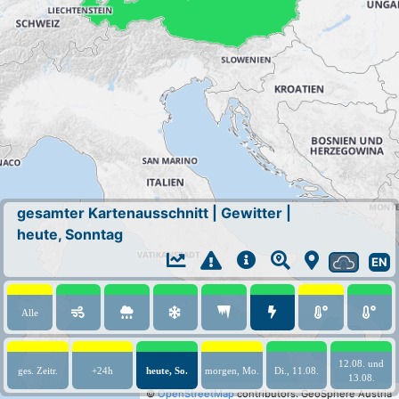
gesamter Kartenausschnitt
|
Gewitter
|
heute, Sonntag
EN
Alle
12.08. und
ges. Zeitr.
+24h
heute, So.
morgen, Mo.
Di., 11.08.
13.08.
©
OpenStreetMap
contributors.
GeoSphere Austria