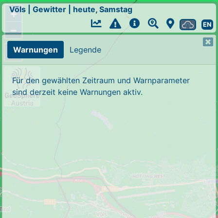
Völs
|
Gewitter
|
heute, Samstag
+
EN
−
Warnungen
Legende
Für den gewählten Zeitraum und Warnparameter
sind derzeit keine Warnungen aktiv.