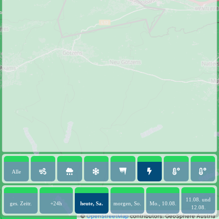
Alle
11.08. und
ges. Zeitr.
+24h
heute, Sa.
morgen, So.
Mo., 10.08.
12.08.
©
OpenStreetMap
contributors.
GeoSphere Austria