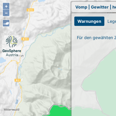
+
Vomp
|
Gewitter
|
h
−
Warnungen
Leg
Für den gewählten 