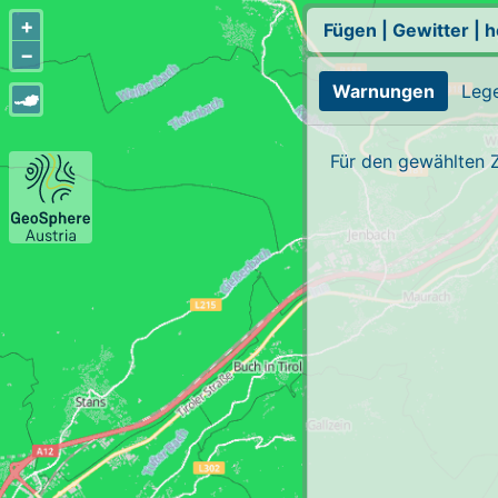
+
Fügen
|
Gewitter
|
h
−
Warnungen
Leg
Für den gewählten 