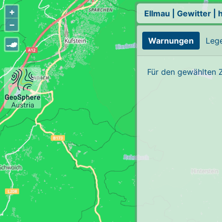
+
Ellmau
|
Gewitter
|
h
−
Warnungen
Leg
Für den gewählten 