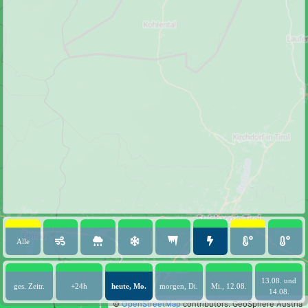
Alle
13.08. und
ges. Zeitr.
+24h
heute, Mo.
morgen, Di.
Mi., 12.08.
14.08.
©
OpenStreetMap
contributors.
GeoSphere Austria