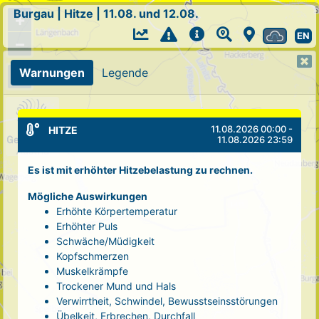
Burgau
|
Hitze
|
11.08. und 12.08.
+
EN
−
Warnungen
Legende
11.08.2026 00:00 -
HITZE
11.08.2026 23:59
Es ist mit erhöhter Hitzebelastung zu rechnen.
Mögliche Auswirkungen
Erhöhte Körpertemperatur
Erhöhter Puls
Schwäche/Müdigkeit
Kopfschmerzen
Muskelkrämpfe
Trockener Mund und Hals
Verwirrtheit, Schwindel, Bewusstseinsstörungen
Übelkeit, Erbrechen, Durchfall