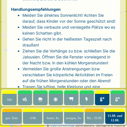
Handlungsempfehlungen
Meiden Sie direktes Sonnenlicht! Achten Sie
darauf, dass Kinder vor der Sonne geschützt sind!
Meiden Sie verbaute und versiegelte Plätze wo es
keinen Schatten gibt.
Gehen Sie nicht in der heißesten Tageszeit nach
draußen!
Ziehen Sie die Vorhänge zu bzw. schließen Sie die
Jalousien. Öffnen Sie die Fenster vorwiegend in
der Nacht bzw. in den kühlen Morgenstunden!
Vermeiden Sie große Anstrengungen bzw.
verschieben Sie körperliche Aktivitäten im Freien
auf die frühen Morgenstunden oder den Abend!
Tragen Sie luftige, helle Kleidung und eine
Kopfbedeckung!
Nehmen Sie eine kühle Dusche! Auch kalte Arm-
Alle
und Fußbäder wirken entlastend.
Trinken Sie ausreichend und regelmäßig
(mindestens 2 - 3 Liter pro Tag)! Optimal sind
11.08. und
ges. Zeitr.
+24h
heute, Sa.
morgen, So.
Mo., 10.08.
12.08.
Wasser, ungesüßter Tee oder mit Wasser
©
OpenStreetMap
contributors.
GeoSphere Austria